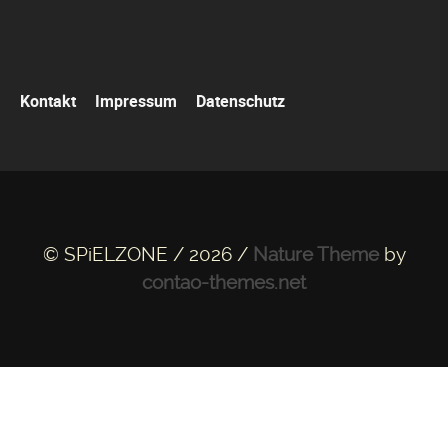
Navigation
Kontakt
Impressum
Datenschutz
überspringen
© SPiELZONE / 2026 /
Nature Theme
by
contao-themes.net